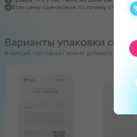
Если цены одинаковые, то почему стоит пок
Варианты упаковки серт
В каждый сертификат можно добавить персон