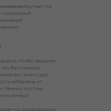
льзования:
Круглый год
з ограничений
раничений
меренно
и
 удивить. Чтобы свидание
 что было раньше.
помогает узнать друг
гости избавлены от
ок. Именно поэтому
ного вечера!
суждается индивидуально