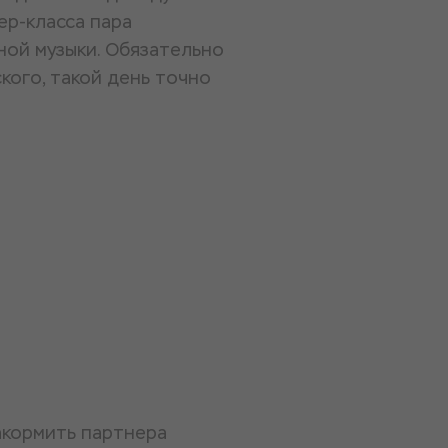
ер-класса пара
ной музыки. Обязательно
кого, такой день точно
накормить партнера