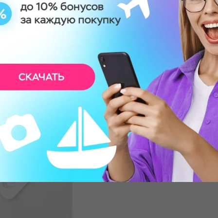
упать у Вас?
ификата
альные пожелания