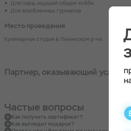
Для пары, ищущей общее хобби
Для влюбленных гурманов
Место проведения
Кулинарная студия в Ленинском р-не
Партнер, оказывающий услугу
Частые вопросы
Как получить сертификат?
Как выглядит подарок?
Правда, что у Вас такие же цены как напрям