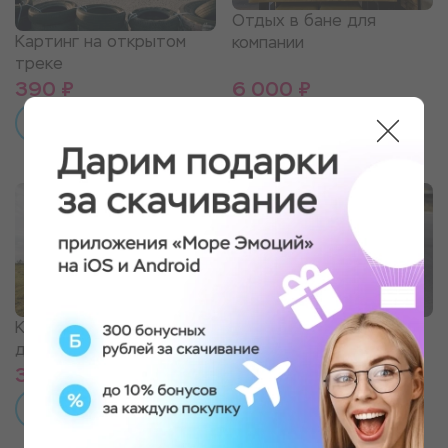
Отдых в бане для
Картинг на открытом
компании
треке
390 ₽
6 000 ₽
ПОДРОБНЕЕ
ПОДРОБНЕЕ
Конная прогулка для
Картинг на открытом
двоих + экскурсия
треке для детей
3 249 ₽
349 ₽
ПОДРОБНЕЕ
ПОДРОБНЕЕ